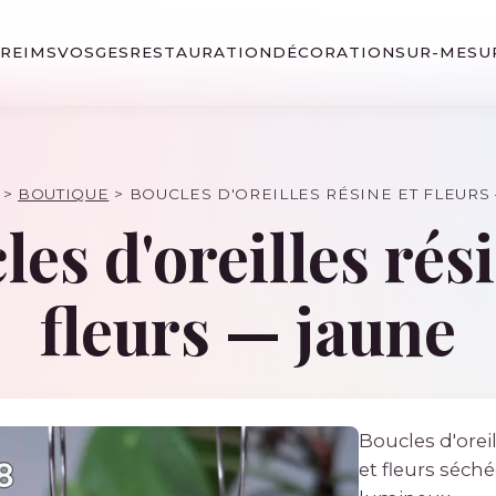
· REIMS
VOSGES
RESTAURATION
DÉCORATION
SUR-MESU
>
BOUTIQUE
>
BOUCLES D'OREILLES RÉSINE ET FLEURS
es d'oreilles rés
fleurs — jaune
Boucles d'oreil
et fleurs séch