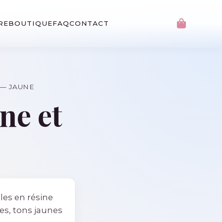
RE
BOUTIQUE
FAQ
CONTACT
 — JAUNE
ine et
les en résine
ées, tons jaunes