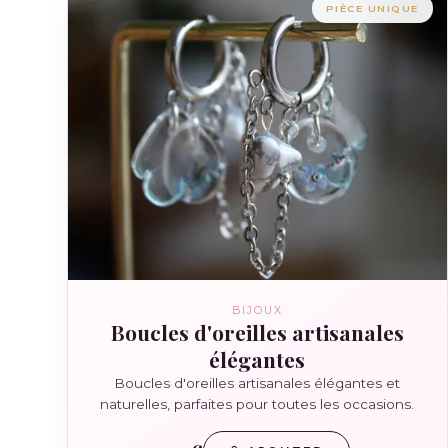
PIÈCE UNIQUE
BIJOUX
Boucles d'oreilles artisanales
élégantes
Boucles d'oreilles artisanales élégantes et
naturelles, parfaites pour toutes les occasions.