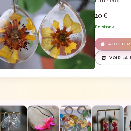
lumineux.
20 €
En stock
AJOUTER 
VOIR LA 